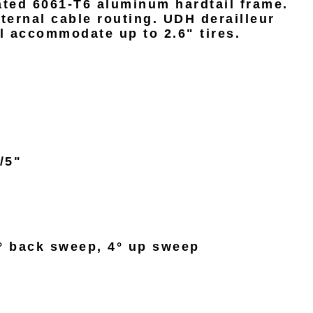
ted 6061-T6 aluminum hardtail frame.
ternal cable routing. UDH derailleur
l accommodate up to 2.6" tires.
/5"
° back sweep, 4° up sweep